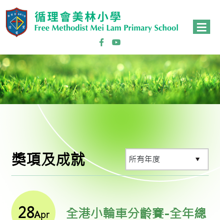
獎項及成就
28
全港小輪車分齡賽-全年總
Apr