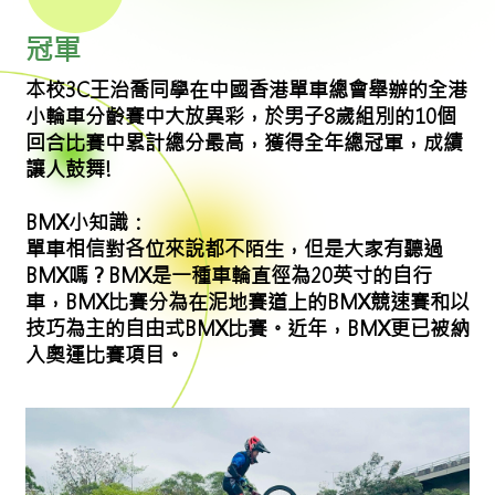
冠軍
本校3C王治喬同學在中國香港單車總會舉辦的全港
小輪車分齡賽中大放異彩，於男子8歲組別的10個
回合比賽中累計總分最高，獲得全年總冠軍，成績
讓人鼓舞!
BMX小知識：
單車相信對各位來說都不陌生，但是大家有聽過
BMX嗎？BMX是一種車輪直徑為20英寸的自行
車，BMX比賽分為在泥地賽道上的BMX競速賽和以
技巧為主的自由式BMX比賽。近年，BMX更已被納
入奧運比賽項目。