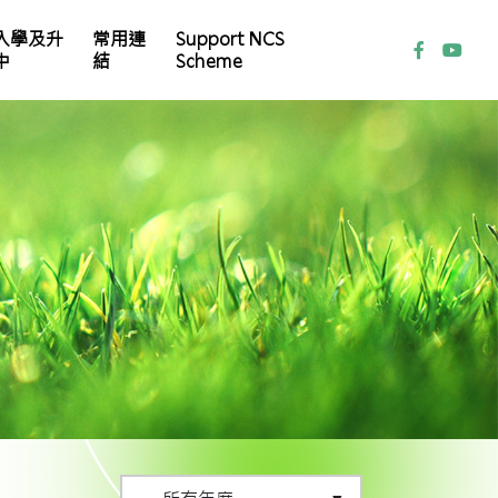
入學及升
常用連
Support NCS
中
結
Scheme
家教會常務委員會名單
本校 Instagram (IG)
各科學習平台及自學資源
小一自行分配學位取錄結果及註冊須知
小一統一分配學位註冊須知
小㇐備取生（叩門）申請須知
2024/2025年度本校小六畢業生派位結果
2024/25學年中學學位分配重要事項