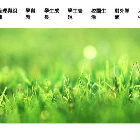
管理與組
學與
學生成
學生表
校園生
對外聯
職
教
長
現
活
繫
25-26中英數家課簡號表
全年總評安排及成績表比重
體育科評估未來發展
學校處理投訴機制指引
教師專業發展活動
電子學習及資訊素養
生命教育單元設計
獎勵計劃及校園氛圍