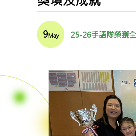
獎項及成就
9
25-26手語隊榮
May