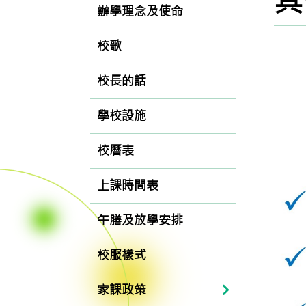
其
辦學理念及使命
校歌
校長的話
學校設施
校曆表
上課時間表
午膳及放學安排
校服樣式
家課政策