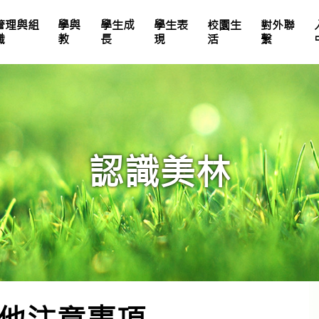
管理與組
學與
學生成
學生表
校園生
對外聯
職
教
長
現
活
繫
25-26中英數家課簡號表
全年總評安排及成績表比重
體育科評估未來發展
學校處理投訴機制指引
教師專業發展活動
電子學習及資訊素養
生命教育單元設計
獎勵計劃及校園氛圍
認識美林