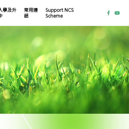
入學及升
常用連
Support NCS
中
結
Scheme
家教會常務委員會名單
本校 Instagram (IG)
各科學習平台及自學資源
小一自行分配學位取錄結果及註冊須知
小一統一分配學位註冊須知
小㇐備取生（叩門）申請須知
2024/2025年度本校小六畢業生派位結果
2024/25學年中學學位分配重要事項