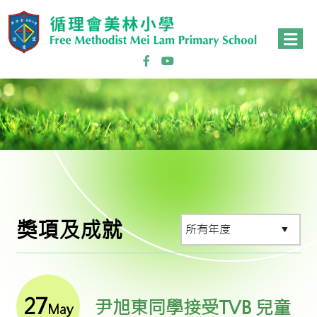
獎項及成就
27
尹旭東同學接受TVB 兒童
May