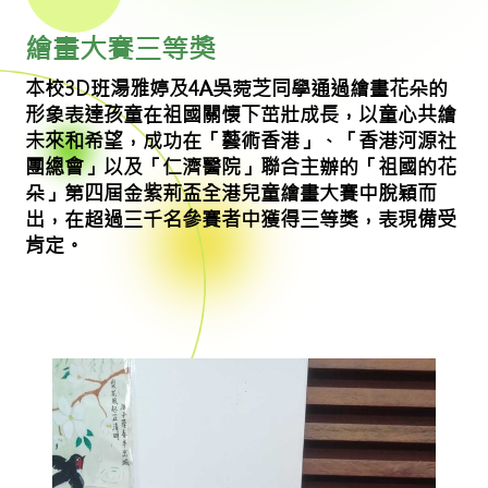
繪畫大賽三等獎
本校3D班湯雅婷及4A吳菀芝同學通過繪畫花朵的
形象表達孩童在祖國關懷下茁壯成長，以童心共繪
未來和希望，成功在「藝術香港」、「香港河源社
團總會」以及「仁濟醫院」聯合主辦的「祖國的花
朵」第四屆金紫荊盃全港兒童繪畫大賽中脫穎而
出，在超過三千名參賽者中獲得三等獎，表現備受
肯定。